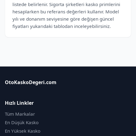
listede belirlenir. Sigorta şirketleri kasko primlerini
hesaplarken bu referans değerleri kullanır. Model
yılı ve donanım seviyesine göre değişen güncel
fiyatları yukarıdaki tablodan inceleyebilirsiniz.
OtoKaskoDegeri.com
Hızlı Linkler
Tüm Markalar
En Düşük Kasko
En Yüksek Kasko