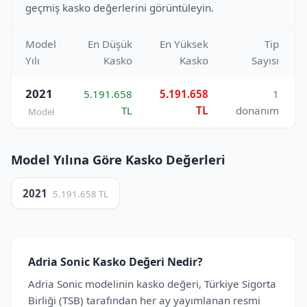
geçmiş kasko değerlerini görüntüleyin.
Model
En Düşük
En Yüksek
Tip
Yılı
Kasko
Kasko
Sayısı
2021
5.191.658
5.191.658
1
TL
TL
donanım
Model
Model Yılına Göre Kasko Değerleri
2021
5.191.658 TL
Adria Sonic Kasko Değeri Nedir?
Adria Sonic modelinin kasko değeri, Türkiye Sigorta
Birliği (TSB) tarafından her ay yayımlanan resmi