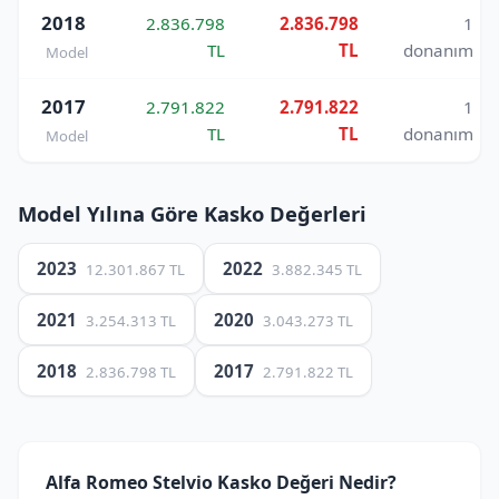
2018
2.836.798
2.836.798
1
TL
TL
donanım
Model
2017
2.791.822
2.791.822
1
TL
TL
donanım
Model
Model Yılına Göre Kasko Değerleri
2023
2022
12.301.867 TL
3.882.345 TL
2021
2020
3.254.313 TL
3.043.273 TL
2018
2017
2.836.798 TL
2.791.822 TL
Alfa Romeo Stelvio Kasko Değeri Nedir?