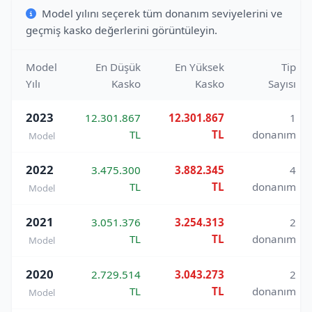
Model yılını seçerek tüm donanım seviyelerini ve
geçmiş kasko değerlerini görüntüleyin.
Model
En Düşük
En Yüksek
Tip
Yılı
Kasko
Kasko
Sayısı
2023
12.301.867
12.301.867
1
TL
TL
donanım
Model
2022
3.475.300
3.882.345
4
TL
TL
donanım
Model
2021
3.051.376
3.254.313
2
TL
TL
donanım
Model
2020
2.729.514
3.043.273
2
TL
TL
donanım
Model