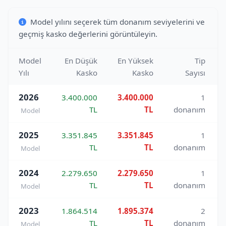
Model yılını seçerek tüm donanım seviyelerini ve
geçmiş kasko değerlerini görüntüleyin.
Model
En Düşük
En Yüksek
Tip
Yılı
Kasko
Kasko
Sayısı
2026
3.400.000
3.400.000
1
TL
TL
donanım
Model
2025
3.351.845
3.351.845
1
TL
TL
donanım
Model
2024
2.279.650
2.279.650
1
TL
TL
donanım
Model
2023
1.864.514
1.895.374
2
TL
TL
donanım
Model