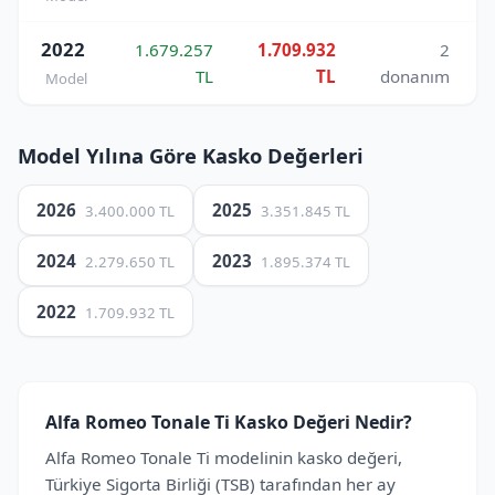
2022
1.679.257
1.709.932
2
TL
TL
donanım
Model
Model Yılına Göre Kasko Değerleri
2026
2025
3.400.000 TL
3.351.845 TL
2024
2023
2.279.650 TL
1.895.374 TL
2022
1.709.932 TL
Alfa Romeo Tonale Ti Kasko Değeri Nedir?
Alfa Romeo Tonale Ti modelinin kasko değeri,
Türkiye Sigorta Birliği (TSB) tarafından her ay