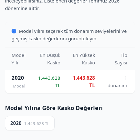
inceleyebilirsiniz. Listelenen değerler Temmuz 2026
dönemine aittir.
Model yılını seçerek tüm donanım seviyelerini ve
geçmiş kasko değerlerini görüntüleyin.
Model
En Düşük
En Yüksek
Tip
Yılı
Kasko
Kasko
Sayısı
2020
1.443.628
1.443.628
1
TL
TL
donanım
Model
Model Yılına Göre Kasko Değerleri
2020
1.443.628 TL