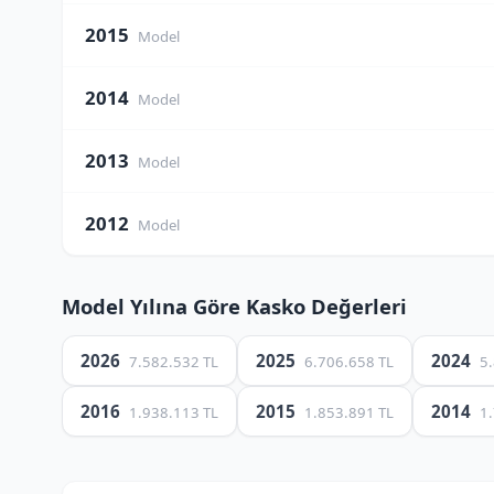
2015
Model
2014
Model
2013
Model
2012
Model
Model Yılına Göre Kasko Değerleri
2026
2025
2024
7.582.532 TL
6.706.658 TL
5
2016
2015
2014
1.938.113 TL
1.853.891 TL
1