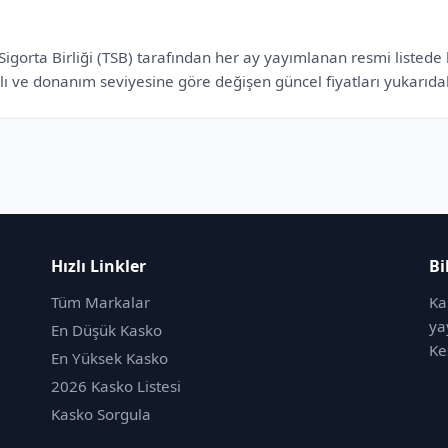
orta Birliği (TSB) tarafından her ay yayımlanan resmi listede bel
lı ve donanım seviyesine göre değişen güncel fiyatları yukarıdaki
Hızlı Linkler
Bi
Tüm Markalar
Ka
ya
En Düşük Kasko
Ke
En Yüksek Kasko
2026 Kasko Listesi
Kasko Sorgula