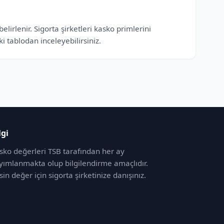
irlenir. Sigorta şirketleri kasko primlerini
 tablodan inceleyebilirsiniz.
lgi
sko değerleri TSB tarafından her ay
yımlanmakta olup bilgilendirme amaçlıdır.
sin değer için sigorta şirketinize danışınız.