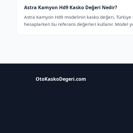
Astra Kamyon Hd9 Kasko Değeri Nedir?
Astra Kamyon Hd9 modelinin kasko değeri, Türkiye Sig
hesaplarken bu referans değerleri kullanır. Model yı
OtoKaskoDegeri.com