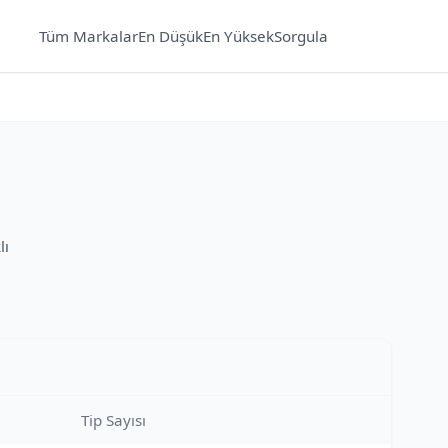
Tüm Markalar
En Düşük
En Yüksek
Sorgula
lı
Tip Sayısı