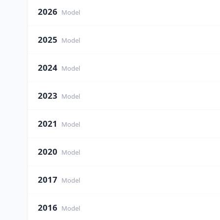
2026
Model
2025
Model
2024
Model
2023
Model
2021
Model
2020
Model
2017
Model
2016
Model