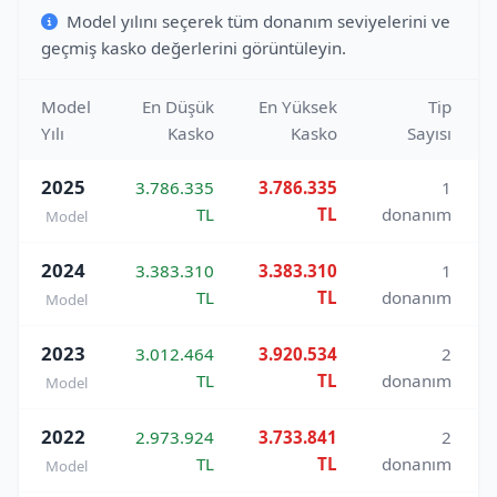
Model yılını seçerek tüm donanım seviyelerini ve
geçmiş kasko değerlerini görüntüleyin.
Model
En Düşük
En Yüksek
Tip
Yılı
Kasko
Kasko
Sayısı
2025
3.786.335
3.786.335
1
TL
TL
donanım
Model
2024
3.383.310
3.383.310
1
TL
TL
donanım
Model
2023
3.012.464
3.920.534
2
TL
TL
donanım
Model
2022
2.973.924
3.733.841
2
TL
TL
donanım
Model