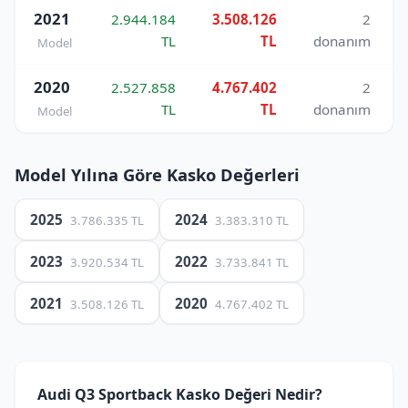
2021
2.944.184
3.508.126
2
TL
TL
donanım
Model
2020
2.527.858
4.767.402
2
TL
TL
donanım
Model
Model Yılına Göre Kasko Değerleri
2025
2024
3.786.335 TL
3.383.310 TL
2023
2022
3.920.534 TL
3.733.841 TL
2021
2020
3.508.126 TL
4.767.402 TL
Audi Q3 Sportback Kasko Değeri Nedir?