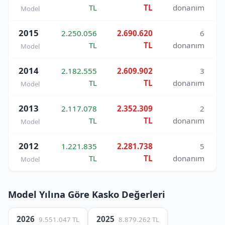
TL
TL
donanım
Model
2015
2.250.056
2.690.620
6
TL
TL
donanım
Model
2014
2.182.555
2.609.902
3
TL
TL
donanım
Model
2013
2.117.078
2.352.309
2
TL
TL
donanım
Model
2012
1.221.835
2.281.738
5
TL
TL
donanım
Model
Model Yılına Göre Kasko Değerleri
2026
2025
9.551.047 TL
8.879.262 TL