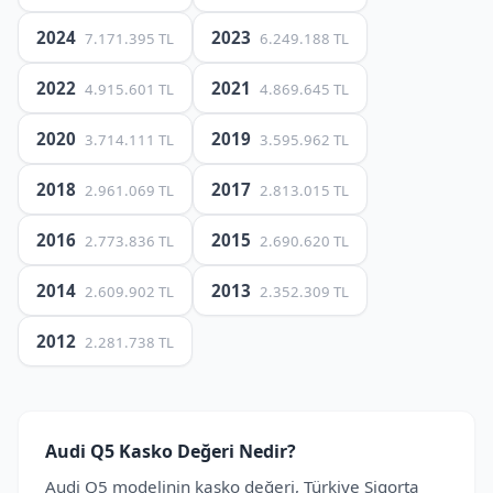
2024
2023
7.171.395 TL
6.249.188 TL
2022
2021
4.915.601 TL
4.869.645 TL
2020
2019
3.714.111 TL
3.595.962 TL
2018
2017
2.961.069 TL
2.813.015 TL
2016
2015
2.773.836 TL
2.690.620 TL
2014
2013
2.609.902 TL
2.352.309 TL
2012
2.281.738 TL
Audi Q5 Kasko Değeri Nedir?
Audi Q5 modelinin kasko değeri, Türkiye Sigorta