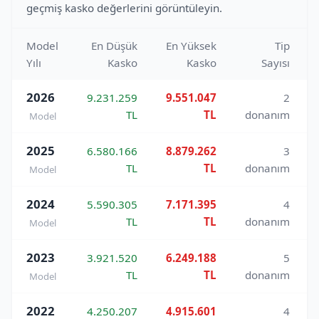
geçmiş kasko değerlerini görüntüleyin.
Model
En Düşük
En Yüksek
Tip
Yılı
Kasko
Kasko
Sayısı
2026
9.231.259
9.551.047
2
TL
TL
donanım
Model
2025
6.580.166
8.879.262
3
TL
TL
donanım
Model
2024
5.590.305
7.171.395
4
TL
TL
donanım
Model
2023
3.921.520
6.249.188
5
TL
TL
donanım
Model
2022
4.250.207
4.915.601
4