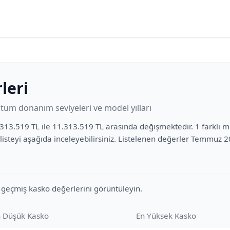
leri
üm donanım seviyeleri ve model yılları
313.519 TL ile 11.313.519 TL arasında değişmektedir. 1 farklı mo
listeyi aşağıda inceleyebilirsiniz. Listelenen değerler Temmuz 
 geçmiş kasko değerlerini görüntüleyin.
 Düşük Kasko
En Yüksek Kasko