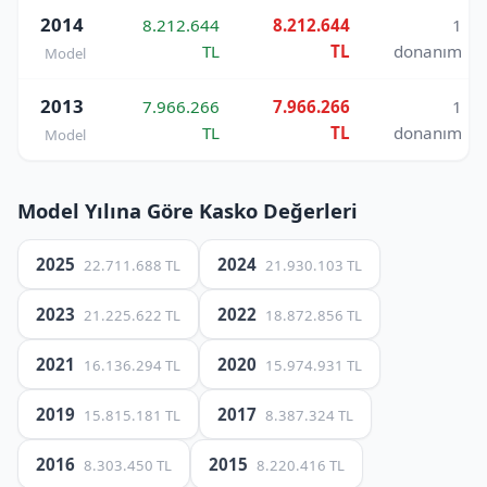
2014
8.212.644
8.212.644
1
TL
TL
donanım
Model
2013
7.966.266
7.966.266
1
TL
TL
donanım
Model
Model Yılına Göre Kasko Değerleri
2025
2024
22.711.688 TL
21.930.103 TL
2023
2022
21.225.622 TL
18.872.856 TL
2021
2020
16.136.294 TL
15.974.931 TL
2019
2017
15.815.181 TL
8.387.324 TL
2016
2015
8.303.450 TL
8.220.416 TL