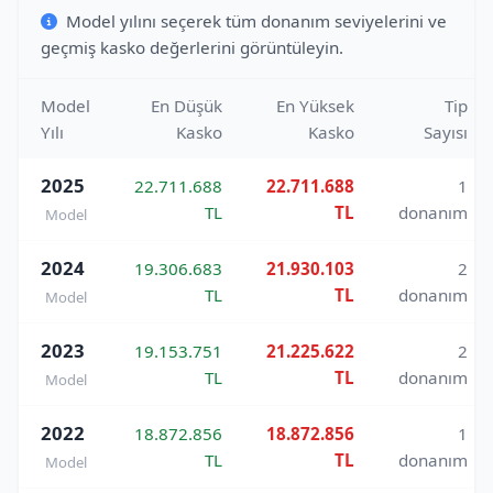
Model yılını seçerek tüm donanım seviyelerini ve
geçmiş kasko değerlerini görüntüleyin.
Model
En Düşük
En Yüksek
Tip
Yılı
Kasko
Kasko
Sayısı
2025
22.711.688
22.711.688
1
TL
TL
donanım
Model
2024
19.306.683
21.930.103
2
TL
TL
donanım
Model
2023
19.153.751
21.225.622
2
TL
TL
donanım
Model
2022
18.872.856
18.872.856
1
TL
TL
donanım
Model