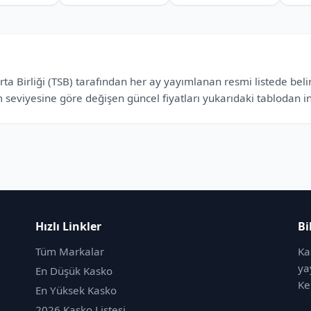
a Birliği (TSB) tarafından her ay yayımlanan resmi listede belirl
 seviyesine göre değişen güncel fiyatları yukarıdaki tablodan inc
Hızlı Linkler
Bi
Tüm Markalar
Ka
ya
En Düşük Kasko
Ke
En Yüksek Kasko
2026 Kasko Listesi