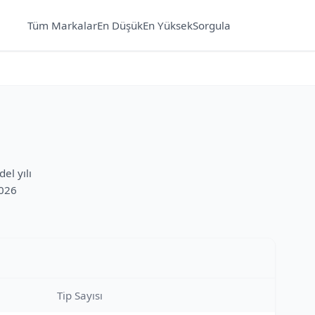
Tüm Markalar
En Düşük
En Yüksek
Sorgula
el yılı
2026
Tip Sayısı