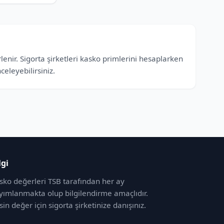
enir. Sigorta şirketleri kasko primlerini hesaplarken
eleyebilirsiniz.
lgi
sko değerleri TSB tarafından her ay
yımlanmakta olup bilgilendirme amaçlıdır.
sin değer için sigorta şirketinize danışınız.