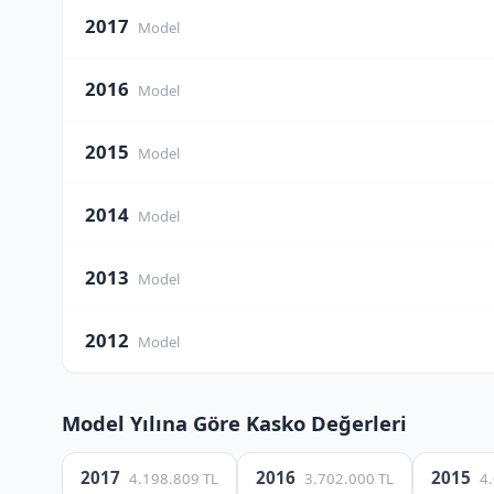
2017
Model
2016
Model
2015
Model
2014
Model
2013
Model
2012
Model
Model Yılına Göre Kasko Değerleri
2017
2016
2015
4.198.809 TL
3.702.000 TL
4