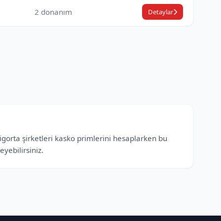
2 donanım
Detaylar
Sigorta şirketleri kasko primlerini hesaplarken bu
yebilirsiniz.