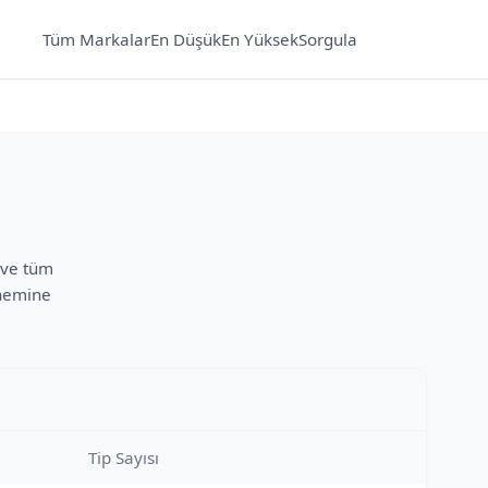
Tüm Markalar
En Düşük
En Yüksek
Sorgula
ı ve tüm
önemine
Tip Sayısı