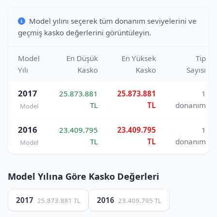
Model yılını seçerek tüm donanım seviyelerini ve
geçmiş kasko değerlerini görüntüleyin.
Model
En Düşük
En Yüksek
Tip
Yılı
Kasko
Kasko
Sayısı
2017
25.873.881
25.873.881
1
TL
TL
donanım
Model
2016
23.409.795
23.409.795
1
TL
TL
donanım
Model
Model Yılına Göre Kasko Değerleri
2017
2016
25.873.881 TL
23.409.795 TL