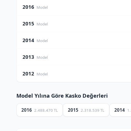
2016
Model
2015
Model
2014
Model
2013
Model
2012
Model
Model Yılına Göre Kasko Değerleri
2016
2015
2014
2.488.470 TL
2.318.539 TL
1