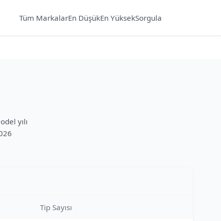
Tüm Markalar
En Düşük
En Yüksek
Sorgula
del yılı
2026
Tip Sayısı