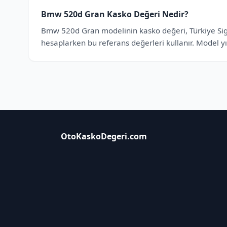
Bmw 520d Gran Kasko Değeri Nedir?
Bmw 520d Gran modelinin kasko değeri, Türkiye Sigort
hesaplarken bu referans değerleri kullanır. Model yı
OtoKaskoDegeri.com