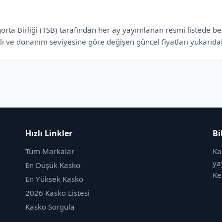
a Birliği (TSB) tarafından her ay yayımlanan resmi listede belirl
lı ve donanım seviyesine göre değişen güncel fiyatları yukarıdaki
Hızlı Linkler
Bi
Tüm Markalar
Ka
ya
En Düşük Kasko
Ke
En Yüksek Kasko
2026 Kasko Listesi
Kasko Sorgula