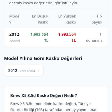
geçmiş kasko değerlerini görüntüleyin.
Model
En Düşük
En Yüksek
Tip
Yılı
Kasko
Kasko
Sayısı
2012
1.993.564
1.993.564
1
TL
TL
donanım
Model
Model Yılına Göre Kasko Değerleri
2012
1.993.564 TL
Bmw X5 3.5d Kasko Değeri Nedir?
Bmw X5 3.5d modelinin kasko değeri, Türkiye
Sigorta Birliği (TSB) tarafından her ay yayımlanan