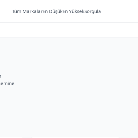
Tüm Markalar
En Düşük
En Yüksek
Sorgula
m
önemine