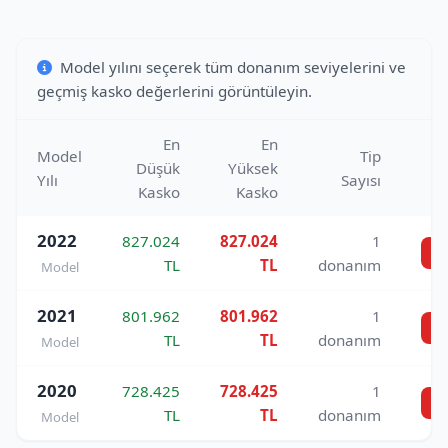
Model yılını seçerek tüm donanım seviyelerini ve
geçmiş kasko değerlerini görüntüleyin.
En
En
Model
Tip
Düşük
Yüksek
Yılı
Sayısı
Kasko
Kasko
2022
827.024
827.024
1
De
TL
TL
donanım
Model
2021
801.962
801.962
1
De
TL
TL
donanım
Model
2020
728.425
728.425
1
De
TL
TL
donanım
Model