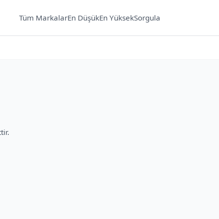
Tüm Markalar
En Düşük
En Yüksek
Sorgula
ir.