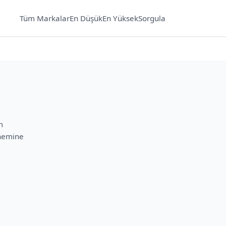
Tüm Markalar
En Düşük
En Yüksek
Sorgula
m
önemine